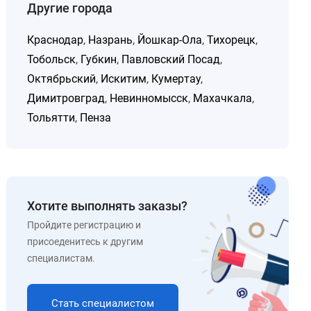
Другие города
Краснодар
,
Назрань
,
Йошкар-Ола
,
Тихорецк
,
Тобольск
,
Губкин
,
Павловский Посад
,
Октябрьский
,
Искитим
,
Кумертау
,
Димитровград
,
Невинномысск
,
Махачкала
,
Тольятти
,
Пенза
Хотите выполнять заказы?
Пройдите регистрацию и
присоеденитесь к другим
специалистам.
Стать специалистом