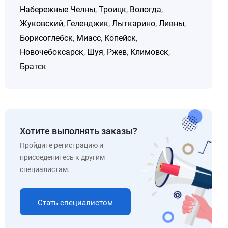
Набережные Челны
,
Троицк
,
Вологда
,
Жуковский
,
Геленджик
,
Лыткарино
,
Ливны
,
Борисоглебск
,
Миасс
,
Копейск
,
Новочебоксарск
,
Шуя
,
Ржев
,
Климовск
,
Братск
Хотите выполнять заказы?
Пройдите регистрацию и
присоеденитесь к другим
специалистам.
Стать специалистом