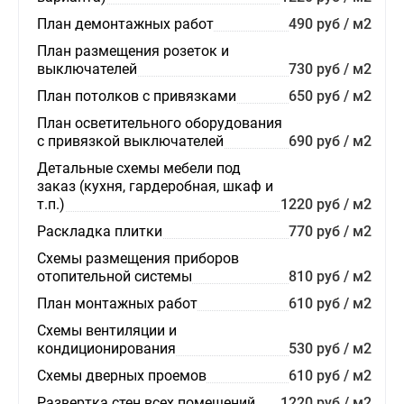
План демонтажных работ
490 руб / м2
План размещения розеток и
выключателей
730 руб / м2
План потолков с привязками
650 руб / м2
План осветительного оборудования
с привязкой выключателей
690 руб / м2
Детальные схемы мебели под
заказ (кухня, гардеробная, шкаф и
т.п.)
1220 руб / м2
Раскладка плитки
770 руб / м2
Схемы размещения приборов
отопительной системы
810 руб / м2
План монтажных работ
610 руб / м2
Схемы вентиляции и
кондиционирования
530 руб / м2
Схемы дверных проемов
610 руб / м2
Развертка стен всех помещений
1220 руб / м2