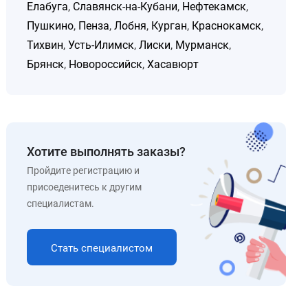
Елабуга
,
Славянск-на-Кубани
,
Нефтекамск
,
Пушкино
,
Пенза
,
Лобня
,
Курган
,
Краснокамск
,
Тихвин
,
Усть-Илимск
,
Лиски
,
Мурманск
,
Брянск
,
Новороссийск
,
Хасавюрт
Хотите выполнять заказы?
Пройдите регистрацию и
присоеденитесь к другим
специалистам.
Стать специалистом