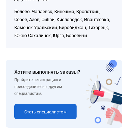
Белово
,
Чапаевск
,
Кинешма
,
Кропоткин
,
Серов
,
Азов
,
Сибай
,
Кисловодск
,
Ивантеевка
,
Каменск-Уральский
,
Биробиджан
,
Тихорецк
,
Южно-Сахалинск
,
Юрга
,
Боровичи
Хотите выполнять заказы?
Пройдите регистрацию и
присоеденитесь к другим
специалистам.
Стать специалистом